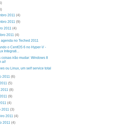
4)
4)
mbro 2011
(4)
mbro 2011
(9)
ro 2011
(4)
mbro 2011
(4)
 agenda no Teched 2011
lando o CentOS 6 no Hyper-V -
ux Integrati...
s coisas irão mudar: Windows 8
 aí!
s ou Linux, um self service total
to 2011
(6)
 2011
(5)
o 2011
(8)
 2011
(9)
 2011
(4)
o 2011
(3)
eiro 2011
(4)
ro 2011
(4)