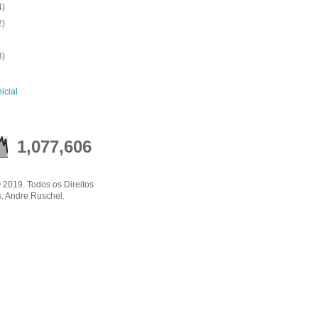
4)
2)
3)
icial
1,077,606
 2019. Todos os Direitos
. Andre Ruschel.