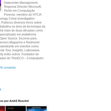
Datacenter Management,
Regional Director Microsoft,
Perito em Computação
Forense, membro do HTCIA
ology Crime Investigation
. Publicou diversos livros sobre
 trabalha na área da tecnologia da
 há mais de duas décadas como
specializado em plataforma
 Open Source. Escreve para
orensics Magazine e Redmond
palestrante em eventos como
nite Tour, Insights, Latinoware,
y entre outros. Fundador do
criador do ThinECO – Computador
.
fil completo
k
itos por André Ruschel