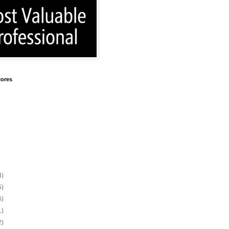
iores
4)
5)
6)
1)
2)