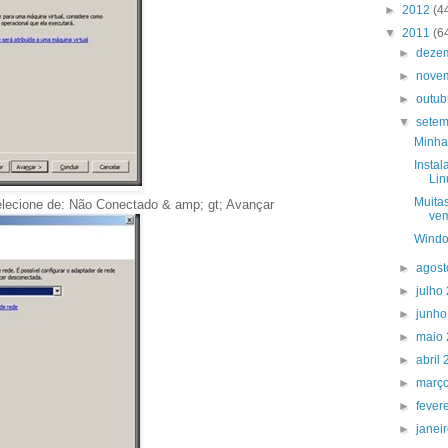
►
2012
(4
▼
2011
(6
►
deze
►
nove
►
outub
▼
sete
Minha
Insta
Lin
Muita
lecione de: Não Conectado & amp; gt; Avançar
vem
Window
►
agos
►
julho
►
junh
►
maio
►
abril
►
març
►
fever
►
janei