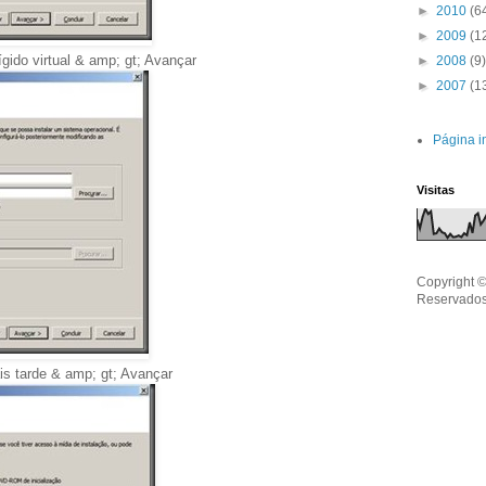
►
2010
(6
►
2009
(1
ido virtual & amp; gt; Avançar
►
2008
(9)
►
2007
(1
Página in
Visitas
Copyright ©
Reservados
s tarde & amp; gt; Avançar