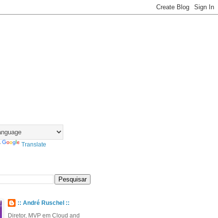
y
Translate
:: André Ruschel ::
Diretor, MVP em Cloud and