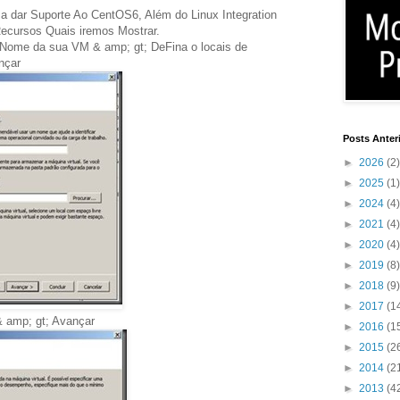
a dar Suporte Ao CentOS6, Além do Linux Integration
Recursos Quais iremos Mostrar.
o Nome da sua VM & amp; gt; DeFina o locais de
nçar
Posts Anter
►
2026
(2)
►
2025
(1)
►
2024
(4)
►
2021
(4)
►
2020
(4)
►
2019
(8)
►
2018
(9)
►
2017
(1
 amp; gt; Avançar
►
2016
(1
►
2015
(2
►
2014
(2
►
2013
(4