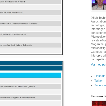
(High Techn
Association
tecnologia,
informação
consultor e
Microsoft e
revista eF
Maganize, 
Microsoft Ig
Campus Part
Interop e 
de papelão
Ver meu per
LinkedIn
Twitter
Faceboo
Livros escr