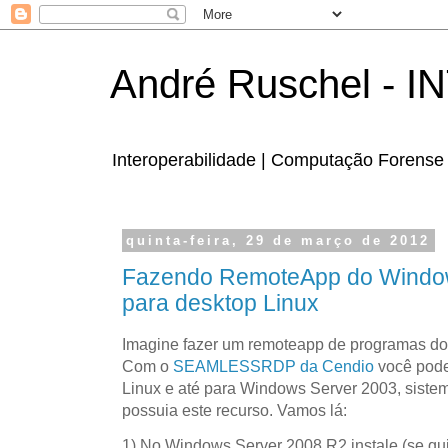
André Ruschel - 
Interoperabilidade | Computação Forense 
quinta-feira, 29 de março de 2012
Fazendo RemoteApp do Windo
para desktop Linux
Imagine fazer um remoteapp de programas d
Com o
SEAMLESSRDP da Cendio
você pode
Linux e até para Windows Server 2003, siste
possuia este recurso. Vamos lá:
1) No Windows Server 2008 R2 instale (se qu