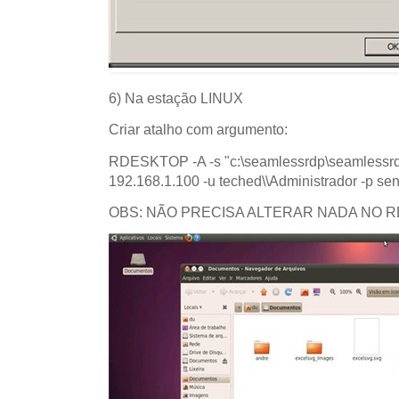
6) Na estação LINUX
Criar atalho com argumento:
RDESKTOP -A -s "c:\seamlessrdp\seamlessrdp
192.168.1.100 -u teched\\Administrador -p se
OBS: NÃO PRECISA ALTERAR NADA NO 