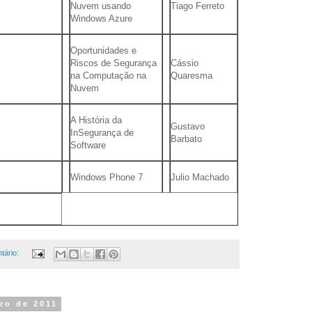
Nuvem usando
Tiago Ferreto
Windows Azure
Oportunidades e
Riscos de Segurança
Cássio
na Computação na
Quaresma
Nuvem
A História da
Gustavo
InSegurança de
Barbato
Software
Windows Phone 7
Julio Machado
tário:
bro de 2011