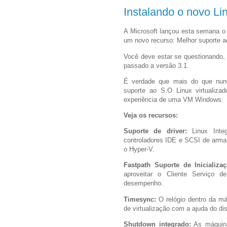
Instalando o novo Li
A Microsoft lançou esta semana o
um novo recurso: Melhor suporte 
Você deve estar se questionando, 
passado a versão 3.1.
É verdade que mais do que nun
suporte ao S.O Linux virtualiz
experiência de uma VM Windows.
Veja os recursos:
Suporte de driver:
Linux Integ
controladores IDE e SCSI de arma
o Hyper-V.
Fastpath Suporte de Inicializa
aproveitar o Cliente Serviço d
desempenho.
Timesync:
O relógio dentro da máq
de virtualização com a ajuda do di
Shutdown integrado:
As máquinas