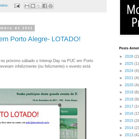
tário:
embro de 2011
 em Porto Alegre- LOTADO!
Posts Anter
►
2026
(2)
a no próximo sábado o Interop Day na PUC em Porto
►
2025
(1)
reveram infelizmente (ou felizmente) o evento está
►
2024
(4)
►
2021
(4)
►
2020
(4)
►
2019
(8)
►
2018
(9)
►
2017
(1
►
2016
(1
►
2015
(2
►
2014
(2
►
2013
(4