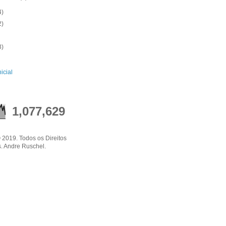
4)
2)
3)
icial
1,077,629
 2019. Todos os Direitos
. Andre Ruschel.