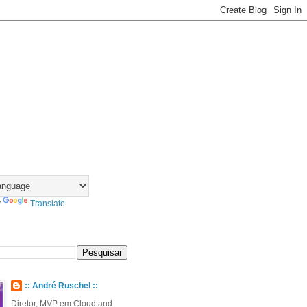
y
Translate
:: André Ruschel ::
Diretor, MVP em Cloud and