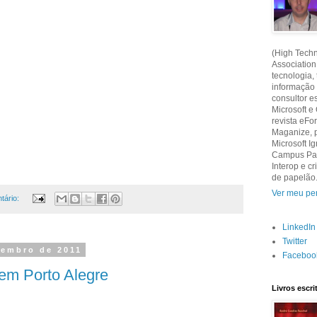
(High Techn
Association
tecnologia,
informação
consultor e
Microsoft e
revista eF
Maganize, 
Microsoft Ig
Campus Part
Interop e 
de papelão
Ver meu per
tário:
LinkedIn
Twitter
zembro de 2011
Faceboo
em Porto Alegre
Livros escr