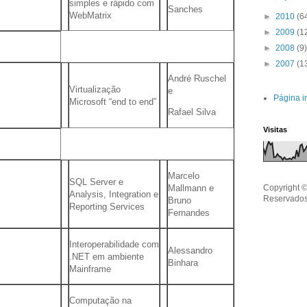
simples e rápido com
Sanches
WebMatrix
►
2010
(6
►
2009
(1
►
2008
(9)
►
2007
(1
André Ruschel
Virtualização
e
Página in
Microsoft “end to end”
Rafael Silva
Visitas
Marcelo
SQL Server e
Mallmann e
Copyright ©
Analysis, Integration e
Reservados
Bruno
Reporting Services
Fernandes
Interoperabilidade com
Alessandro
.NET em ambiente
Binhara
Mainframe
Computação na