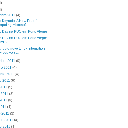
4)
4)
mbro 2011
(4)
p Keynote: A New Era of
puting Microsoft
op Day na PUC em Porto Alegre
op Day na PUC em Porto Alegre-
TADO!
ando o novo Linux Integration
vices Versã...
mbro 2011
(9)
ro 2011
(4)
mbro 2011
(4)
to 2011
(6)
 2011
(5)
o 2011
(8)
 2011
(9)
 2011
(4)
o 2011
(3)
eiro 2011
(4)
ro 2011
(4)