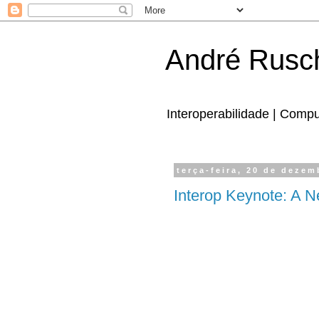
André Rusc
Interoperabilidade | Comp
terça-feira, 20 de dezem
Interop Keynote: A N