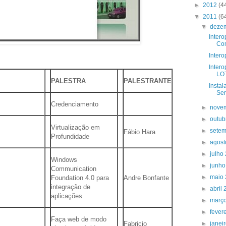
►
2012
(4
▼
2011
(6
▼
deze
Intero
Com
Inter
Inter
LO
PALESTRA
PALESTRANTE
Instal
Ser
Credenciamento
►
nove
►
outub
Virtualização em
►
sete
Fábio Hara
Profundidade
►
agos
►
julho
Windows
►
junh
Communication
►
maio
Foundation 4.0 para
Andre Bonfante
integração de
►
abril
aplicações
►
març
►
fever
Faça web de modo
Fabricio
►
janei