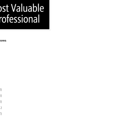
iores
4)
5)
6)
1)
2)