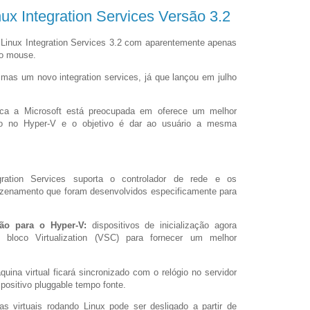
nux Integration Services Versão 3.2
 Linux Integration Services 3.2 com aparentemente apenas
ao mouse.
mas um novo integration services, já que lançou em julho
ca a Microsoft está preocupada em oferece um melhor
ado no Hyper-V e o objetivo é dar ao usuário a mesma
ration Services suporta o controlador de rede e os
zenamento que foram desenvolvidos especificamente para
ção para o Hyper-V:
dispositivos de inicialização agora
e bloco Virtualization (VSC) para fornecer um melhor
uina virtual ficará sincronizado com o relógio no servidor
spositivo pluggable tempo fonte.
 virtuais rodando Linux pode ser desligado a partir de