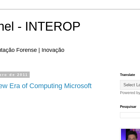
hel - INTEROP
utação Forense | Inovação
bro de 2011
Translate
ew Era of Computing Microsoft
Powered b
Pesquisar