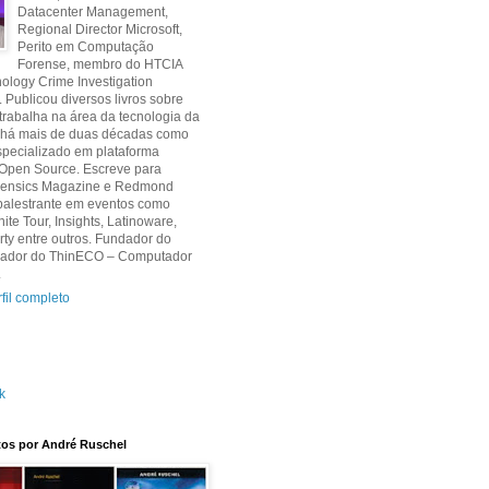
Datacenter Management,
Regional Director Microsoft,
Perito em Computação
Forense, membro do HTCIA
ology Crime Investigation
. Publicou diversos livros sobre
 trabalha na área da tecnologia da
 há mais de duas décadas como
specializado em plataforma
 Open Source. Escreve para
orensics Magazine e Redmond
palestrante em eventos como
nite Tour, Insights, Latinoware,
y entre outros. Fundador do
criador do ThinECO – Computador
.
fil completo
k
itos por André Ruschel