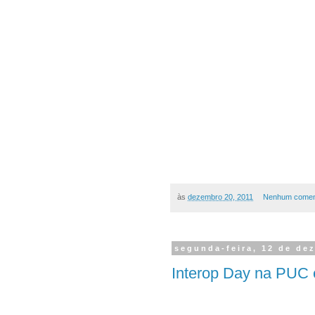
às
dezembro 20, 2011
Nenhum comen
segunda-feira, 12 de de
Interop Day na PUC 