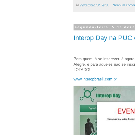
às
dezembro 12, 2011
Nenhum comen
segunda-feira, 5 de dez
Interop Day na PUC
Para quem já se inscreveu é agor
Alegre, e para aqueles não se insc
LOTADO!
www.interopbrasil.com.br