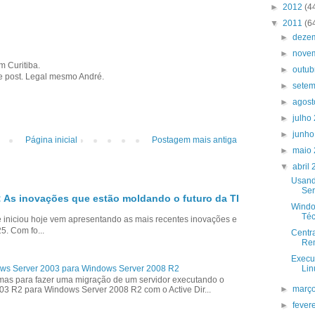
►
2012
(4
▼
2011
(6
►
deze
►
nove
m Curitiba.
►
outub
te post. Legal mesmo André.
►
sete
►
agos
►
julho
►
junh
Página inicial
Postagem mais antiga
►
maio
▼
abril
Usan
Ser
 As inovações que estão moldando o futuro da TI
Windo
Téc
niciou hoje vem apresentando as mais recentes inovações e
5. Com fo...
Centr
Rem
Execu
ws Server 2003 para Windows Server 2008 R2
Lin
as para fazer uma migração de um servidor executando o
►
març
3 R2 para Windows Server 2008 R2 com o Active Dir...
►
fever