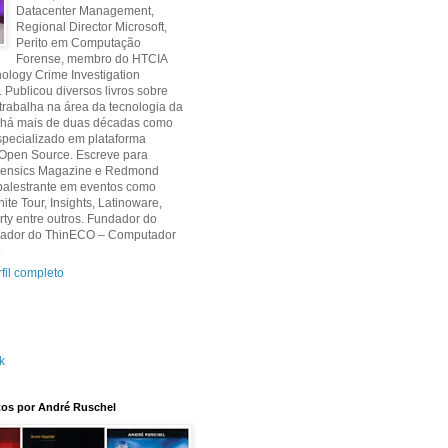
Datacenter Management,
Regional Director Microsoft,
Perito em Computação
Forense, membro do HTCIA
ology Crime Investigation
. Publicou diversos livros sobre
 trabalha na área da tecnologia da
 há mais de duas décadas como
specializado em plataforma
 Open Source. Escreve para
orensics Magazine e Redmond
palestrante em eventos como
nite Tour, Insights, Latinoware,
y entre outros. Fundador do
criador do ThinECO – Computador
.
fil completo
k
itos por André Ruschel