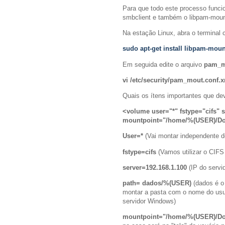
Para que todo este processo func
smbclient e também o libpam-moun
Na estação Linux, abra o terminal c
sudo apt-get install libpam-mou
Em seguida edite o arquivo
pam_m
vi /etc/security/pam_mout.conf.
Quais os ítens importantes que de
<volume user="*" fstype="cifs" 
mountpoint="/home/%(USER)/D
User=*
(Vai montar independente d
fstype=cifs
(Vamos utilizar o CIFS
server=192.168.1.100
(IP do serv
path= dados/%(USER)
(dados é o
montar a pasta com o nome do usu
servidor Windows)
mountpoint="/home/%(USER)/D