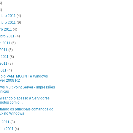
4)
4)
mbro 2011
(4)
mbro 2011
(9)
ro 2011
(4)
mbro 2011
(4)
to 2011
(6)
 2011
(5)
o 2011
(8)
 2011
(9)
 2011
(4)
do o PAM_MOUNT e Windows
ver 2008 R2
ws MultiPoint Server - Impressões
nicas
alizando o acesso a Servidores
otos com o ...
tando os principais comandos do
ux no Windows
o 2011
(3)
eiro 2011
(4)