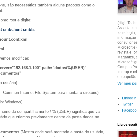
ione, são necessários também alguns pacotes como o
t.
omo root e digite:
(High Techn
Association
nt smbclient smbfs
tecnologia,
informação
ount.conf.xml
consultor e
Microsoft e
xml
revista eF
Maganize, 
vemos modificar:
Microsoft Ig
Campus Part
server="192.168.1.100" path="dados/%(USER)"
Interop e 
ocumentos"
de papelão
o usuário)
Ver meu per
 - Common Internet File System para montar o diretório)
LinkedIn
idor Windows)
Twitter
Faceboo
 nome do compartilhamento / % (USER) significa que vai
ário que criamos previamente dentro da pasta dados no
Livros escr
ocumentos
(Mostra onde será montado a pasta do usuário,