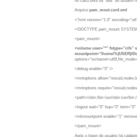
no caso,será na "tela" do usuári
Arquivo
pam_mout.conf.xml
<?xml version="1.0" encoding="utf
<!DOCTYPE pam_mount SYSTEM "
<pam_mount>
<volume user="*" fstype="cifs" 
mountpoint="/home/%(USER)/D
options="iocharset=utf8,file_mod
<debug enable="0" />
<mntoptions allow="nosuid,nodev,lo
<mntoptions require="nosuid,nodev
<path>/sbin:/bin:/usr/sbin:/usr/bin:
<logout wait="0" hup="0" term="0" k
<mkmountpoint enable="1" remove=
</pam_mount>
Após o logon do usuário (já cadast