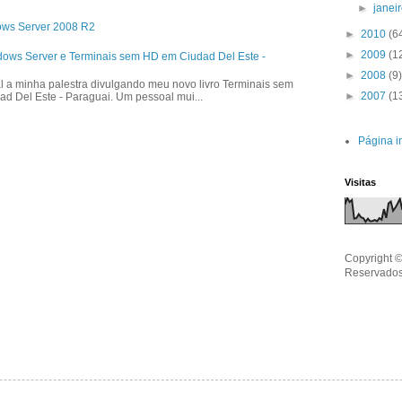
►
janei
ows Server 2008 R2
►
2010
(6
►
2009
(1
dows Server e Terminais sem HD em Ciudad Del Este -
►
2008
(9)
l a minha palestra divulgando meu novo livro Terminais sem
►
2007
(1
ad Del Este - Paraguai. Um pessoal mui...
Página in
Visitas
Copyright ©
Reservados