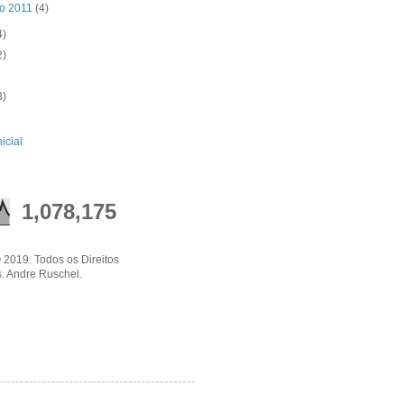
ro 2011
(4)
4)
2)
3)
icial
1,078,175
 2019. Todos os Direitos
. Andre Ruschel.