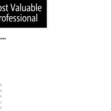
iores
4)
5)
6)
1)
2)