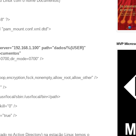
o no Linux com o nome Documentos)
-8" ?>
pam_mount.conf.xml.dtd">
MVP Micros
server="192.168.1.100" path="dados/%(USER)"
ocumentos"
e=0700,dir_mode=0700" />
op,encryption,fsck,nonempty,allow_root,allow_other" />
" />
/usr/local/sbin:/usr/local/bin</path>
ill="0" />
"true" />
rado no Active Directory) na estação Linux temos o