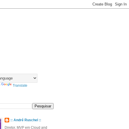
y
Translate
:: André Ruschel ::
Diretor, MVP em Cloud and