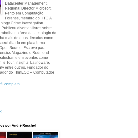
Datacenter Management,
Regional Director Microsoft,
Perito em Computação
Forense, membro do HTCIA
ology Crime Investigation
. Publicou diversos livros sobre
 trabalha na área da tecnologia da
 há mais de duas décadas como
specializado em plataforma
 Open Source. Escreve para
orensics Magazine e Redmond
palestrante em eventos como
nite Tour, Insights, Latinoware,
y entre outros. Fundador do
criador do ThinECO – Computador
.
fil completo
k
itos por André Ruschel