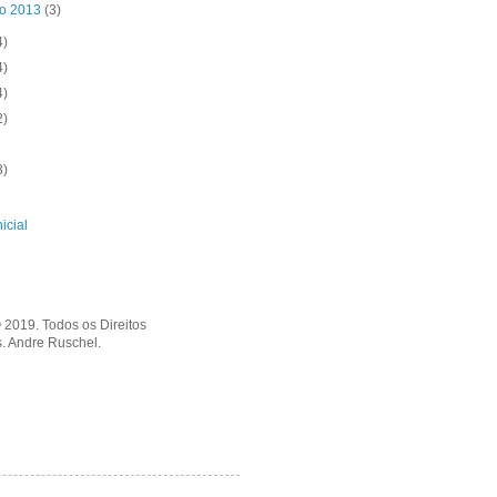
ro 2013
(3)
4)
4)
4)
2)
3)
icial
 2019. Todos os Direitos
. Andre Ruschel.