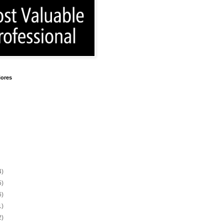
iores
4)
5)
6)
1)
2)