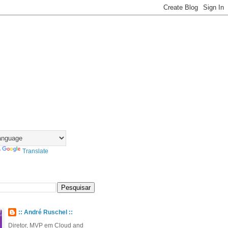
y
Translate
:: André Ruschel ::
Diretor, MVP em Cloud and