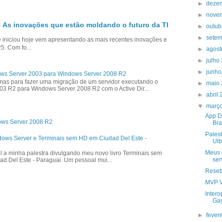
►
deze
►
nove
 As inovações que estão moldando o futuro da TI
►
outu
►
sete
niciou hoje vem apresentando as mais recentes inovações e
5. Com fo...
►
agos
►
julho
►
junh
ws Server 2003 para Windows Server 2008 R2
as para fazer uma migração de um servidor executando o
►
maio
3 R2 para Windows Server 2008 R2 com o Active Dir...
►
abril
▼
març
App D
ows Server 2008 R2
Bra
Pales
dows Server e Terminais sem HD em Ciudad Del Este -
Ulb
Meus 
l a minha palestra divulgando meu novo livro Terminais sem
ser
ad Del Este - Paraguai. Um pessoal mui...
Reset
MVP V
Intero
Gay
►
fever