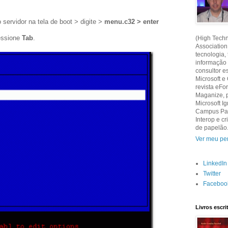
o servidor na tela de boot > digite >
menu.c32 > enter
ressione
Tab
.
(High Techn
Association
tecnologia,
informação
consultor e
Microsoft e
revista eF
Maganize, 
Microsoft Ig
Campus Part
Interop e 
de papelão
Ver meu per
LinkedIn
Twitter
Faceboo
Livros escr