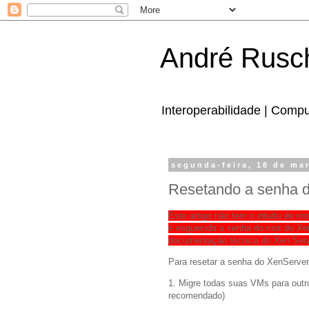
André Rusc
Interoperabilidade | Comp
segunda-feira, 18 de ma
Resetando a senha 
Este artigo não tem o intuito de e
é esquecida a senha do root do Xe
documentação técnica do Xen Ser
Para resetar a senha do XenServer
1. Migre todas suas VMs para outro
recomendado)