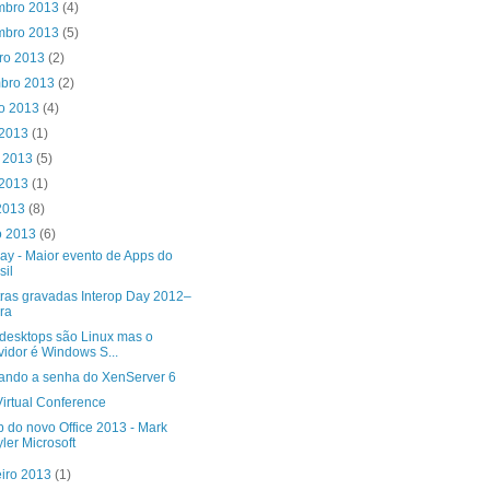
mbro 2013
(4)
mbro 2013
(5)
bro 2013
(2)
mbro 2013
(2)
to 2013
(4)
 2013
(1)
o 2013
(5)
 2013
(1)
 2013
(8)
o 2013
(6)
ay - Maior evento de Apps do
sil
tras gravadas Interop Day 2012–
ra
desktops são Linux mas o
vidor é Windows S...
ando a senha do XenServer 6
irtual Conference
p do novo Office 2013 - Mark
ler Microsoft
eiro 2013
(1)