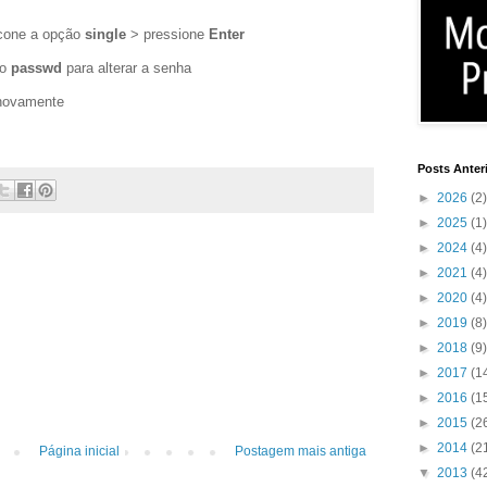
icone a opção
single
> pressione
Enter
do
passwd
para alterar a senha
 novamente
Posts Anter
►
2026
(2)
►
2025
(1)
►
2024
(4)
►
2021
(4)
►
2020
(4)
►
2019
(8)
►
2018
(9)
►
2017
(1
►
2016
(1
►
2015
(2
►
2014
(2
Página inicial
Postagem mais antiga
▼
2013
(4