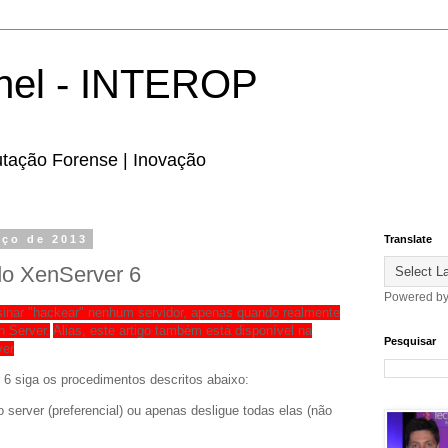
hel - INTEROP
utação Forense | Inovação
rço de 2013
Translate
do XenServer 6
Powered b
nsinar "hackear" nenhum servidor, apenas quando realmente
n Server.
Alias, este artigo também está disponível na
Pesquisar
ver
 6 siga os procedimentos descritos abaixo:
 server (preferencial) ou apenas desligue todas elas (não