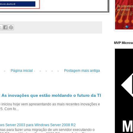
MVP Micros
Página inicial
Postagem mais antiga
 As inovações que estão moldando o futuro da TI
niciou hoje vem apresentando as mais recentes inovações e
5. Com fo...
ws Server 2003 para Windows Server 2008 R2
as para fazer uma migração de um servidor executando o