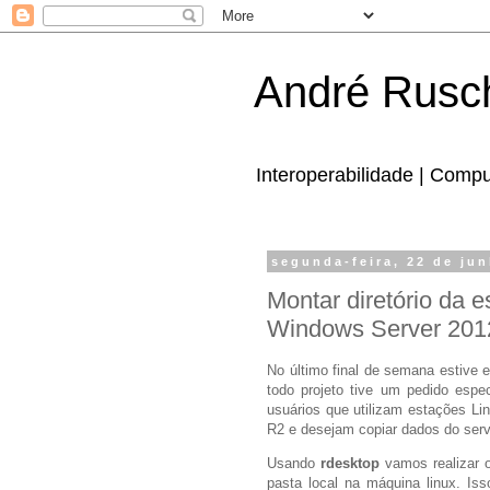
André Rusc
Interoperabilidade | Comp
segunda-feira, 22 de ju
Montar diretório da 
Windows Server 201
No último final de semana estive
todo projeto tive um pedido espe
usuários que utilizam estações L
R2 e desejam copiar dados do serv
Usando
rdesktop
vamos realizar o
pasta local na máquina linux. Is