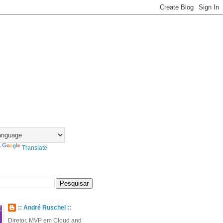
y
Translate
:: André Ruschel ::
Diretor, MVP em Cloud and