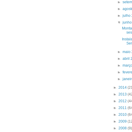
►
sete
►
agos
►
julho
▼
junh
Montar
ses
Instal
Ser
►
maio
►
abril
►
març
►
fever
►
janei
►
2014
(2
►
2013
(4
►
2012
(4
►
2011
(6
►
2010
(6
►
2009
(1
►
2008
(9)