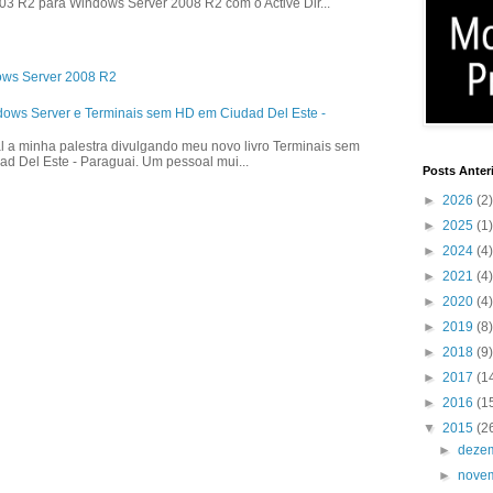
3 R2 para Windows Server 2008 R2 com o Active Dir...
ows Server 2008 R2
dows Server e Terminais sem HD em Ciudad Del Este -
l a minha palestra divulgando meu novo livro Terminais sem
ad Del Este - Paraguai. Um pessoal mui...
Posts Anter
►
2026
(2)
►
2025
(1)
►
2024
(4)
►
2021
(4)
►
2020
(4)
►
2019
(8)
►
2018
(9)
►
2017
(1
►
2016
(1
▼
2015
(2
►
deze
►
nove