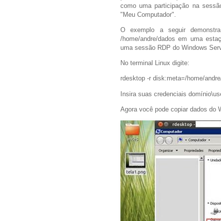
como uma participação na sessão
"Meu Computador".
O exemplo a seguir demonstra
/home/andre/dados em uma estaç
uma sessão RDP do Windows Serv
No terminal Linux digite:
rdesktop -r disk:meta=/home/andre
Insira suas credenciais domínio\us
Agora você pode copiar dados do 