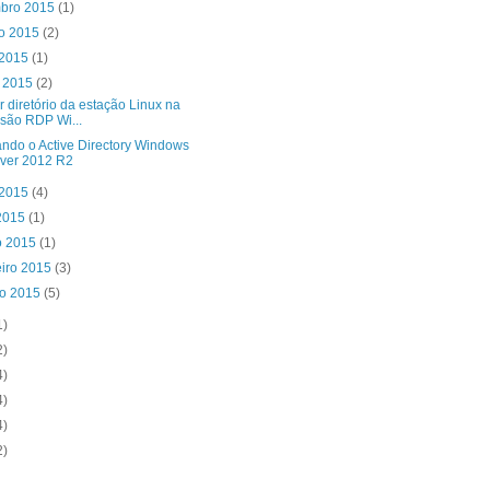
mbro 2015
(1)
to 2015
(2)
 2015
(1)
o 2015
(2)
 diretório da estação Linux na
são RDP Wi...
ando o Active Directory Windows
ver 2012 R2
 2015
(4)
 2015
(1)
o 2015
(1)
eiro 2015
(3)
ro 2015
(5)
1)
2)
4)
4)
4)
2)