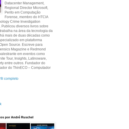
Datacenter Management,
Regional Director Microsoft,
Perito em Computação
Forense, membro do HTCIA
ology Crime Investigation
. Publicou diversos livros sobre
 trabalha na área da tecnologia da
 há mais de duas décadas como
specializado em plataforma
 Open Source. Escreve para
orensics Magazine e Redmond
palestrante em eventos como
nite Tour, Insights, Latinoware,
y entre outros. Fundador do
criador do ThinECO – Computador
.
fil completo
k
itos por André Ruschel