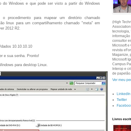
 do Windows e que pode ser visto a partir do Windows
 o procedimento para mapear um diretório chamado
(High Techn
ão linux para um compartilhamento chamado "meta" em
Association
er 2012 R2.
tecnologia,
informação
consultor e
Microsoft e
/dados 10.10.10.10
revista eF
Maganize, 
er e sua senha. Pronto!
Microsoft Ig
Campus Part
Windows para desktop Linux.
Interop e 
de papelão
Ver meu per
LinkedIn
Twitter
Faceboo
Livros escr