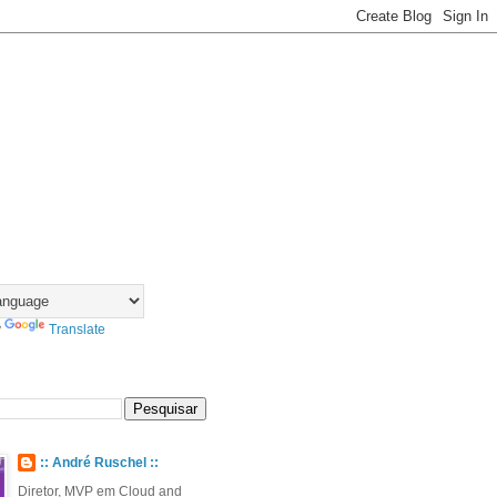
y
Translate
:: André Ruschel ::
Diretor, MVP em Cloud and