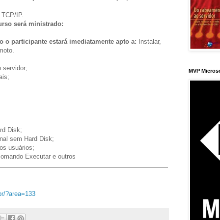
 TCP/IP.
rso será ministrado:
o o participante estará imediatamente apto a:
Instalar,
moto.
 servidor;
MVP Micros
ais;
rd Disk;
nal sem Hard Disk;
 os usuários;
 comando Executar e outros
br/?area=133