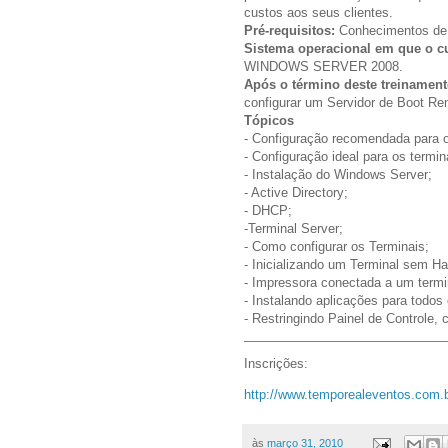
custos aos seus clientes.
Pré-requisitos:
Conhecimentos de
Sistema operacional em que o cu
WINDOWS SERVER 2008.
Após o término deste treinament
configurar um Servidor de Boot Re
Tópicos
- Configuração recomendada para o
- Configuração ideal para os termin
- Instalação do Windows Server;
- Active Directory;
- DHCP;
-Terminal Server;
- Como configurar os Terminais;
- Inicializando um Terminal sem Ha
- Impressora conectada a um termi
- Instalando aplicações para todos
- Restringindo Painel de Controle,
Inscrições:
http://www.temporealeventos.com.
às
março 31, 2010