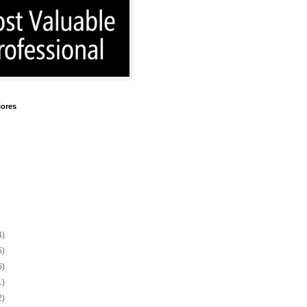
iores
4)
5)
6)
1)
2)