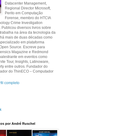
Datacenter Management,
Regional Director Microsoft,
Perito em Computação
Forense, membro do HTCIA
ology Crime Investigation
. Publicou diversos livros sobre
 trabalha na área da tecnologia da
 há mais de duas décadas como
specializado em plataforma
 Open Source. Escreve para
orensics Magazine e Redmond
palestrante em eventos como
nite Tour, Insights, Latinoware,
y entre outros. Fundador do
criador do ThinECO – Computador
.
fil completo
k
itos por André Ruschel