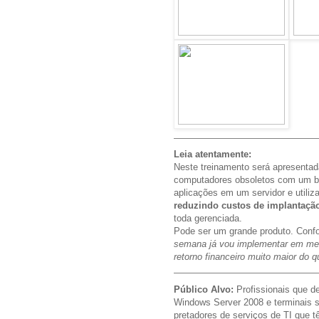
Leia atentamente:
Neste treinamento será apresentad
computadores obsoletos com um bo
aplicações em um servidor e utili
reduzindo custos de implantaçã
toda gerenciada.
Pode ser um grande produto. Conf
semana já vou implementar em meus
retorno financeiro muito maior do q
Público Alvo:
Profissionais que d
Windows Server 2008 e terminais s
pretadores de serviços de TI que 