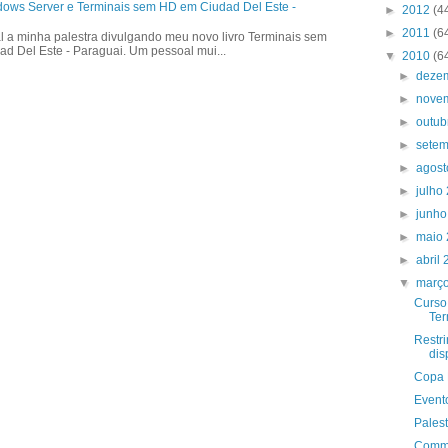
dows Server e Terminais sem HD em Ciudad Del Este -
►
2012
(4
►
2011
(6
l a minha palestra divulgando meu novo livro Terminais sem
ad Del Este - Paraguai. Um pessoal mui...
▼
2010
(6
►
deze
►
nove
►
outu
►
sete
►
agos
►
julho
►
junh
►
maio
►
abril
▼
març
Curso
Ter
Restr
dis
Copa 
Event
Pales
Commu