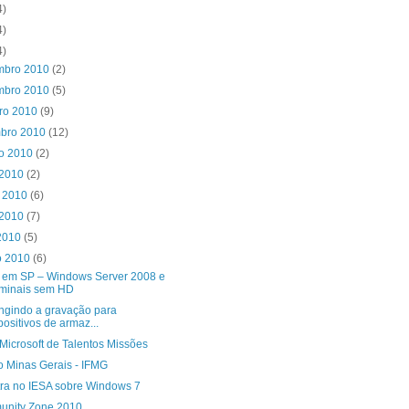
4)
4)
4)
mbro 2010
(2)
mbro 2010
(5)
bro 2010
(9)
mbro 2010
(12)
to 2010
(2)
 2010
(2)
o 2010
(6)
 2010
(7)
 2010
(5)
o 2010
(6)
 em SP – Windows Server 2008 e
minais sem HD
ingindo a gravação para
positivos de armaz...
Microsoft de Talentos Missões
o Minas Gerais - IFMG
tra no IESA sobre Windows 7
nity Zone 2010