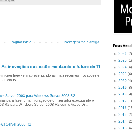
Página inicial
Postagem mais antiga
Posts Anter
►
2026
(2)
►
2025
(1)
 As inovações que estão moldando o futuro da TI
►
2024
(4)
►
2021
(4)
niciou hoje vem apresentando as mais recentes inovações e
5. Com fo...
►
2020
(4)
►
2019
(8)
►
2018
(9)
ws Server 2003 para Windows Server 2008 R2
as para fazer uma migração de um servidor executando o
►
2017
(1
3 R2 para Windows Server 2008 R2 com o Active Dir...
►
2016
(1
►
2015
(2
►
2014
(2
ows Server 2008 R2
►
2013
(4