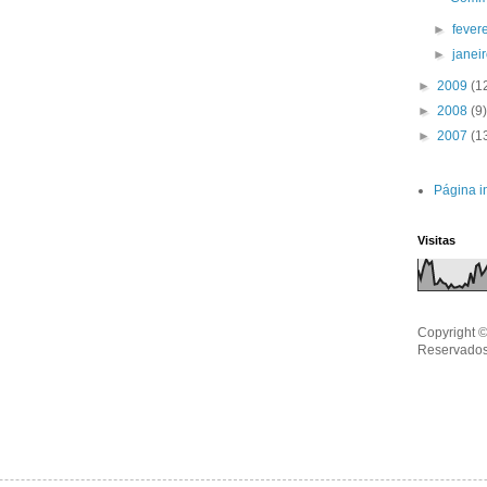
►
fever
►
janei
►
2009
(1
►
2008
(9)
►
2007
(1
Página in
Visitas
Copyright ©
Reservados