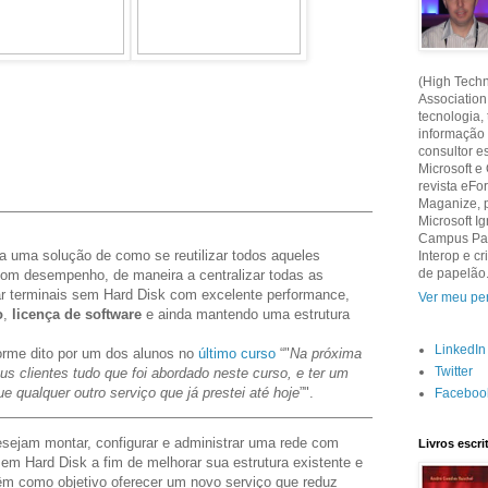
(High Techn
Association
tecnologia,
informação
consultor e
Microsoft e
revista eF
Maganize, 
Microsoft Ig
Campus Part
a uma solução de como se reutilizar todos aqueles
Interop e 
de papelão
m desempenho, de maneira a centralizar todas as
zar terminais sem Hard Disk com excelente performance,
Ver meu per
o
,
licença de software
e ainda mantendo uma estrutura
LinkedIn
orme dito por um dos alunos no
último curso
“"
Na próxima
Twitter
 clientes tudo que foi abordado neste curso, e ter um
ue qualquer outro serviço que já prestei até hoje
”".
Faceboo
esejam montar, configurar e administrar uma rede com
Livros escr
em Hard Disk a fim de melhorar sua estrutura existente e
têm como objetivo oferecer um novo serviço que reduz