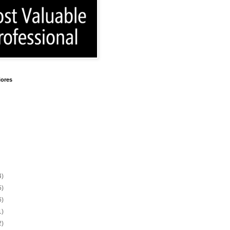
iores
4)
5)
6)
1)
2)