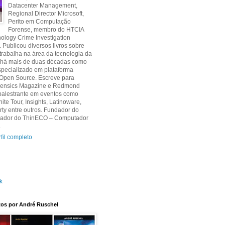
Datacenter Management,
Regional Director Microsoft,
Perito em Computação
Forense, membro do HTCIA
ology Crime Investigation
. Publicou diversos livros sobre
 trabalha na área da tecnologia da
 há mais de duas décadas como
specializado em plataforma
 Open Source. Escreve para
orensics Magazine e Redmond
palestrante em eventos como
nite Tour, Insights, Latinoware,
y entre outros. Fundador do
criador do ThinECO – Computador
.
fil completo
k
itos por André Ruschel