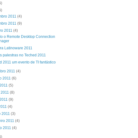
4)
4)
mbro 2011
(4)
mbro 2011
(9)
ro 2011
(4)
o o Remote Desktop Connection
nager
tra Latinoware 2011
s palestras no Teched 2011
 2011 um evento de TI fantástico
mbro 2011
(4)
to 2011
(6)
 2011
(5)
o 2011
(8)
 2011
(9)
 2011
(4)
o 2011
(3)
eiro 2011
(4)
ro 2011
(4)
4)