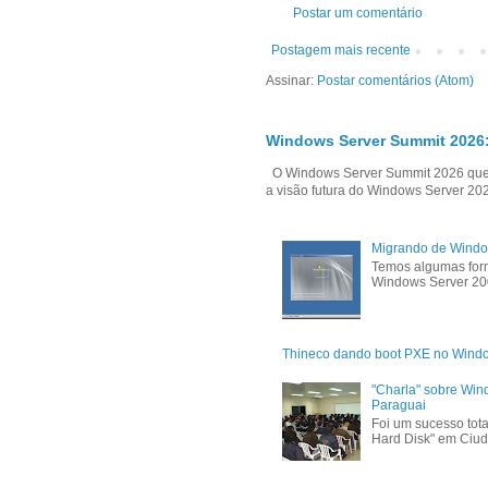
Postar um comentário
Postagem mais recente
Assinar:
Postar comentários (Atom)
Windows Server Summit 2026:
O Windows Server Summit 2026 que i
a visão futura do Windows Server 202
Migrando de Windo
Temos algumas form
Windows Server 200
Thineco dando boot PXE no Wind
"Charla" sobre Win
Paraguai
Foi um sucesso tota
Hard Disk" em Ciud