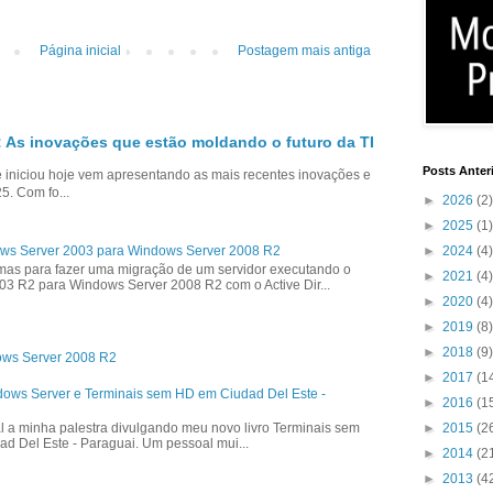
Página inicial
Postagem mais antiga
 As inovações que estão moldando o futuro da TI
Posts Anter
niciou hoje vem apresentando as mais recentes inovações e
5. Com fo...
►
2026
(2)
►
2025
(1)
►
2024
(4)
ws Server 2003 para Windows Server 2008 R2
as para fazer uma migração de um servidor executando o
►
2021
(4)
3 R2 para Windows Server 2008 R2 com o Active Dir...
►
2020
(4)
►
2019
(8)
►
2018
(9)
ows Server 2008 R2
►
2017
(1
dows Server e Terminais sem HD em Ciudad Del Este -
►
2016
(1
l a minha palestra divulgando meu novo livro Terminais sem
►
2015
(2
ad Del Este - Paraguai. Um pessoal mui...
►
2014
(2
►
2013
(4