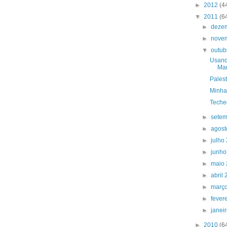
►
2012
(4
▼
2011
(6
►
deze
►
nove
▼
outub
Usand
Ma
Pales
Minha
Teched
►
sete
►
agos
►
julho
►
junh
►
maio
►
abril
►
març
►
fever
►
janei
►
2010
(6