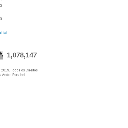
2)
3)
icial
1,078,147
 2019. Todos os Direitos
. Andre Ruschel.