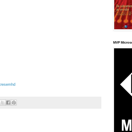
MVP Micros
tresemhd