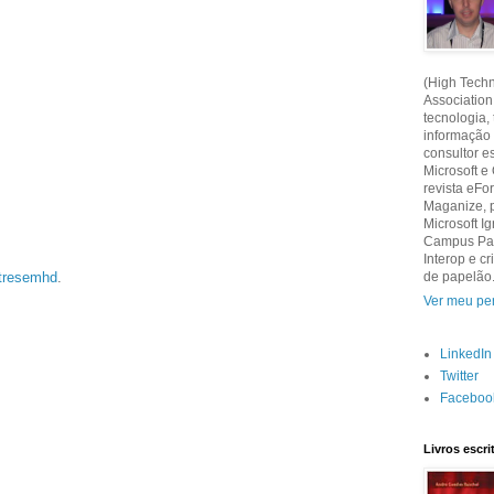
(High Techn
Association
tecnologia,
informação
consultor e
Microsoft e
revista eF
Maganize, 
Microsoft Ig
Campus Part
Interop e 
tresemhd
.
de papelão
Ver meu per
LinkedIn
Twitter
Faceboo
Livros escr