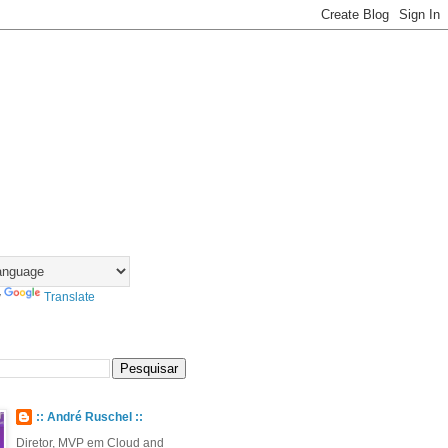
y
Translate
:: André Ruschel ::
Diretor, MVP em Cloud and